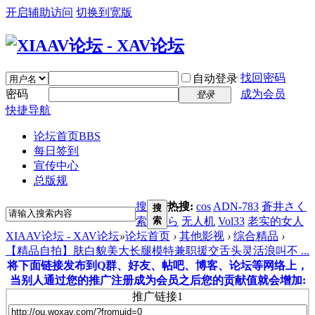
开启辅助访问
切换到宽版
找回密码
自动登录
密码
成为会员
登录
快捷导航
论坛首页
BBS
每日签到
宣传中心
总版规
搜
热搜:
cos
ADN-783
蒼井さく
搜
索
索
ら
无人机
Vol33
老实的女人
XIAAV论坛 - XAV论坛
»
论坛首页
›
其他影视
›
综合精品
›
【精品自拍】肤白貌美大长腿模特兼职援交舌头灵活浪叫不 ...
将下面链接发布到Q群、好友、帖吧、博客、论坛等网络上，
当别人通过您的推广注册成为会员之后您的贡献值就会增加:
推广链接1