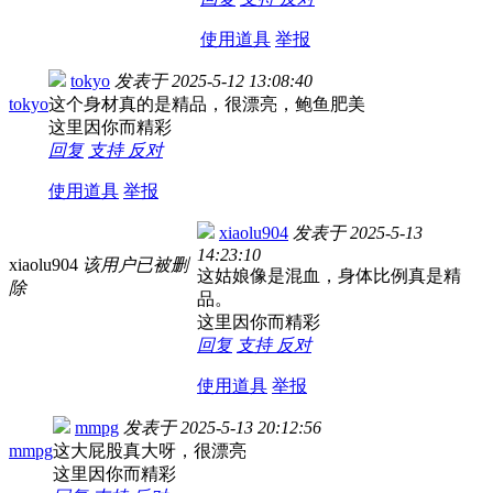
使用道具
举报
tokyo
发表于
2025-5-12 13:08:40
tokyo
这个身材真的是精品，很漂亮，鲍鱼肥美
这里因你而精彩
回复
支持
反对
使用道具
举报
xiaolu904
发表于
2025-5-13
14:23:10
xiaolu904
该用户已被删
这姑娘像是混血，身体比例真是精
除
品。
这里因你而精彩
回复
支持
反对
使用道具
举报
mmpg
发表于
2025-5-13 20:12:56
mmpg
这大屁股真大呀，很漂亮
这里因你而精彩