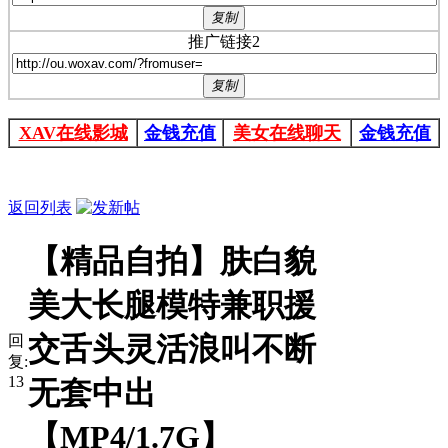
复制
推广链接2
复制
XAV在线影城
金钱充值
美女在线聊天
金钱充值
返回列表
【精品自拍】肤白貌
美大长腿模特兼职援
交舌头灵活浪叫不断
回
复:
13
无套中出
【MP4/1.7G】