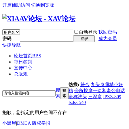
开启辅助访问
切换到宽版
找回密码
自动登录
密码
成为会员
登录
快捷导航
论坛首页
BBS
每日签到
宣传中心
总版规
热搜:
符合
九头身腿精小妖
搜
精
会所按摩一边和老公电话
搜
索
索
谎称洗头
三澄寧
IPZZ-809
fsdss-540
抱歉，您指定的用户空间不存在
小黑屋
|
DMCA 版权举报
|