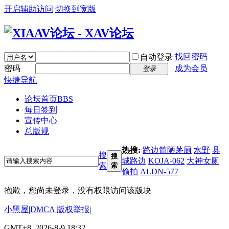
开启辅助访问
切换到宽版
找回密码
自动登录
密码
成为会员
登录
快捷导航
论坛首页
BBS
每日签到
宣传中心
总版规
热搜:
路边简陋茅厕
水野
县
搜
搜
城路边
KOJA-062
大神女厕
索
索
偷拍
ALDN-577
抱歉，您尚未登录，没有权限访问该版块
小黑屋
|
DMCA 版权举报
|
GMT+8, 2026-8-9 18:32